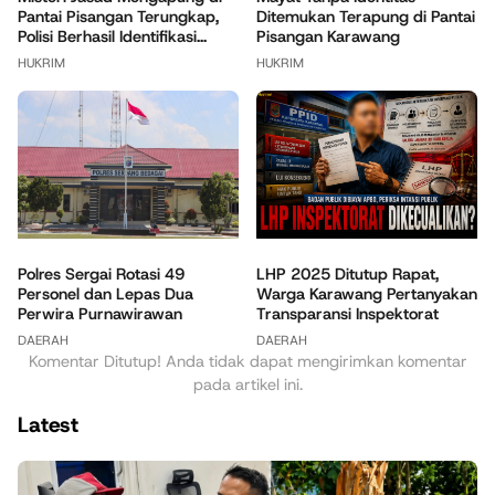
Pantai Pisangan Terungkap,
Ditemukan Terapung di Pantai
Polisi Berhasil Identifikasi...
Pisangan Karawang
HUKRIM
HUKRIM
Polres Sergai Rotasi 49
LHP 2025 Ditutup Rapat,
Personel dan Lepas Dua
Warga Karawang Pertanyakan
Perwira Purnawirawan
Transparansi Inspektorat
DAERAH
DAERAH
Komentar Ditutup! Anda tidak dapat mengirimkan komentar
pada artikel ini.
Latest