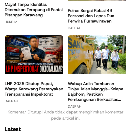
Mayat Tanpa Identitas
Ditemukan Terapung di Pantai
Polres Sergai Rotasi 49
Pisangan Karawang
Personel dan Lepas Dua
Perwira Purnawirawan
HUKRIM
DAERAH
Wabup Adlin Tambunan
LHP 2025 Ditutup Rapat,
Tinjau Jalan Manggis–Kelapa
Warga Karawang Pertanyakan
Bajohom, Pastikan
Transparansi Inspektorat
Pembangunan Berkualitas...
DAERAH
DAERAH
Komentar Ditutup! Anda tidak dapat mengirimkan komentar
pada artikel ini.
Latest