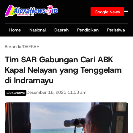
Google News
Home
Nasional
Daerah
Pendidikan
Peristiwa
Beranda
DAERAH
/
Tim SAR Gabungan Cari ABK
Kapal Nelayan yang Tenggelam
di Indramayu
Desember 16, 2025 11:53 am
alexanews