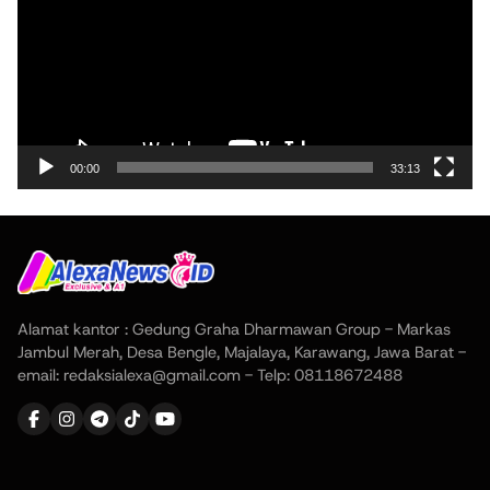
00:00
33:13
Alamat kantor : Gedung Graha Dharmawan Group - Markas
Jambul Merah, Desa Bengle, Majalaya, Karawang, Jawa Barat -
email: redaksialexa@gmail.com - Telp: 08118672488