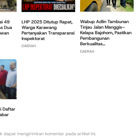
Wabup Adlin Tambunan
si 49
LHP 2025 Ditutup Rapat,
Tinjau Jalan Manggis–
as Dua
Warga Karawang
Kelapa Bajohom, Pastikan
awan
Pertanyakan Transparansi
Pembangunan
Inspektorat
Berkualitas...
DAERAH
DAERAH
 Daftar
Jabar
k dapat mengirimkan komentar pada artikel ini.