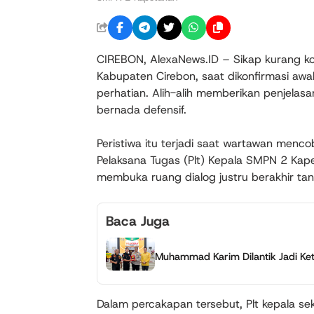
CIREBON, AlexaNews.ID – Sikap kurang ko
Kabupaten Cirebon, saat dikonfirmasi awa
perhatian. Alih-alih memberikan penjelasa
bernada defensif.
Peristiwa itu terjadi saat wartawan menc
Pelaksana Tugas (Plt) Kepala SMPN 2 Kap
membuka ruang dialog justru berakhir tan
Baca Juga
Muhammad Karim Dilantik Jadi Ke
Dalam percakapan tersebut, Plt kepala s