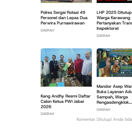
Polres Sergai Rotasi 49
LHP 2025 Ditutup
Personel dan Lepas Dua
Warga Karawang
Perwira Purnawirawan
Pertanyakan Tran
Inspektorat
DAERAH
DAERAH
Mandor Asep War
Buka Layanan Ad
Kang Andhy Resmi Daftar
Sampah, Warga
Calon Ketua PWI Jabar
Rengasdengklok...
2026
DAERAH
DAERAH
Komentar Ditutup! Anda tida