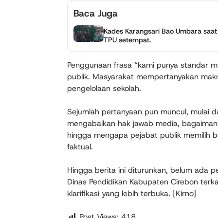
Baca Juga
Kades Karangsari Bao Umbara saat
TPU setempat.
Penggunaan frasa “kami punya standar m
publik. Masyarakat mempertanyakan mak
pengelolaan sekolah.
Sejumlah pertanyaan pun muncul, mulai da
mengabaikan hak jawab media, bagaimana 
hingga mengapa pejabat publik memilih b
faktual.
Hingga berita ini diturunkan, belum ada 
Dinas Pendidikan Kabupaten Cirebon terk
klarifikasi yang lebih terbuka. [Kirno]
Post Views:
418