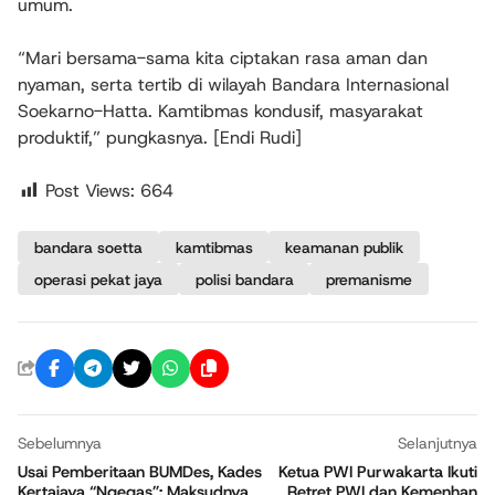
umum.
“Mari bersama-sama kita ciptakan rasa aman dan
nyaman, serta tertib di wilayah Bandara Internasional
Soekarno-Hatta. Kamtibmas kondusif, masyarakat
produktif,” pungkasnya. [Endi Rudi]
Post Views:
664
bandara soetta
kamtibmas
keamanan publik
operasi pekat jaya
polisi bandara
premanisme
Sebelumnya
Selanjutnya
Usai Pemberitaan BUMDes, Kades
Ketua PWI Purwakarta Ikuti
Kertajaya “Ngegas”: Maksudnya
Retret PWI dan Kemenhan