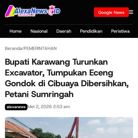
Google News
Home
Nasional
Daerah
Pendidikan
Peristiwa
Beranda
PEMERINTAHAN
/
Bupati Karawang Turunkan
Excavator, Tumpukan Eceng
Gondok di Cibuaya Dibersihkan,
Petani Sumringah
Mei 2, 2026 2:53 am
alexanews