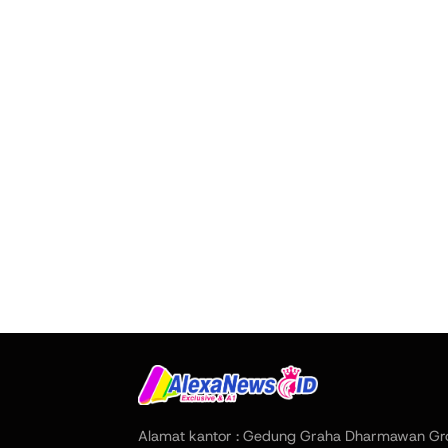
Alamat kantor : Gedung Graha Dharmawan Gr