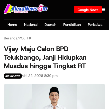
Google News
Home
Nasional
Daerah
Pendidikan
Peristiwa
Beranda
POLITIK
/
Vijay Maju Calon BPD
Telukbango, Janji Hidupkan
Musdus hingga Tingkat RT
Mei 22, 2026 8:39 pm
alexanews