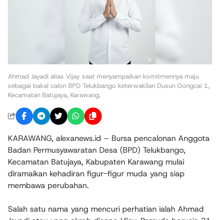
Ahmad Jayadi alias Vijay saat menyampaikan komitmennya maju
sebagai bakal calon BPD Telukbango keterwakilan Dusun Gongcai 1,
Kecamatan Batujaya, Karawang.
KARAWANG, alexanews.id – Bursa pencalonan Anggota
Badan Permusyawaratan Desa (BPD) Telukbango,
Kecamatan Batujaya, Kabupaten Karawang mulai
diramaikan kehadiran figur-figur muda yang siap
membawa perubahan.
Salah satu nama yang mencuri perhatian ialah Ahmad