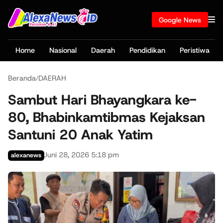
Google News
Home
Nasional
Daerah
Pendidikan
Peristiwa
Beranda
DAERAH
/
Sambut Hari Bhayangkara ke-
80, Bhabinkamtibmas Kejaksan
Santuni 20 Anak Yatim
Juni 28, 2026 5:18 pm
alexanews