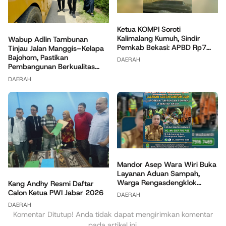
Ketua KOMPI Soroti
Kalimalang Kumuh, Sindir
Wabup Adlin Tambunan
Pemkab Bekasi: APBD Rp7...
Tinjau Jalan Manggis–Kelapa
Bajohom, Pastikan
DAERAH
Pembangunan Berkualitas...
DAERAH
Mandor Asep Wara Wiri Buka
Layanan Aduan Sampah,
Warga Rengasdengklok...
Kang Andhy Resmi Daftar
Calon Ketua PWI Jabar 2026
DAERAH
DAERAH
Komentar Ditutup! Anda tidak dapat mengirimkan komentar
pada artikel ini.