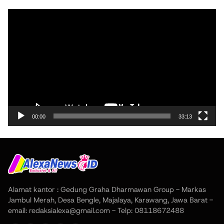
Pemutar
Video
00:00
33:13
Alamat kantor : Gedung Graha Dharmawan Group - Markas
Jambul Merah, Desa Bengle, Majalaya, Karawang, Jawa Barat -
email: redaksialexa@gmail.com - Telp: 08118672488