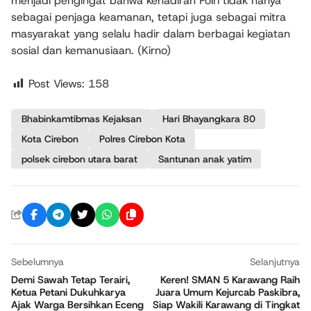
menjadi pengingat bahwa kehadiran Polri tidak hanya
sebagai penjaga keamanan, tetapi juga sebagai mitra
masyarakat yang selalu hadir dalam berbagai kegiatan
sosial dan kemanusiaan. (Kirno)
Post Views:
158
Bhabinkamtibmas Kejaksan
Hari Bhayangkara 80
Kota Cirebon
Polres Cirebon Kota
polsek cirebon utara barat
Santunan anak yatim
Sebelumnya
Selanjutnya
Demi Sawah Tetap Terairi,
Keren! SMAN 5 Karawang Raih
Ketua Petani Dukuhkarya
Juara Umum Kejurcab Paskibra,
Ajak Warga Bersihkan Eceng
Siap Wakili Karawang di Tingkat