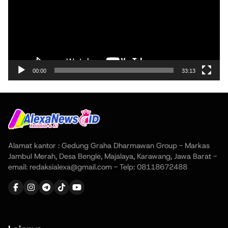
00:00
33:13
Alamat kantor : Gedung Graha Dharmawan Group - Markas
Jambul Merah, Desa Bengle, Majalaya, Karawang, Jawa Barat -
email: redaksialexa@gmail.com - Telp: 08118672488