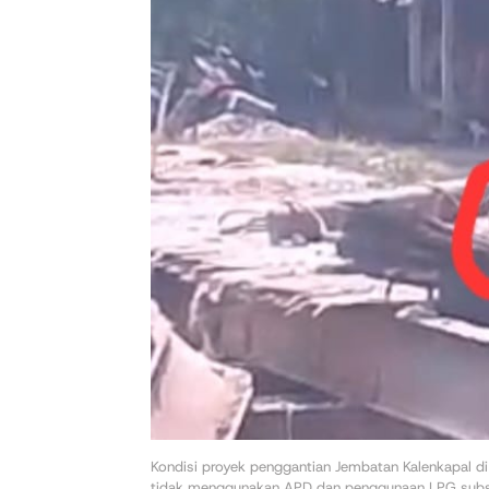
Kondisi proyek penggantian Jembatan Kalenkapal di
tidak menggunakan APD dan penggunaan LPG subsidi