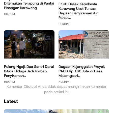
Ditemukan Terapung di Pantai
FKUB Desak Kapolresta
Pisangan Karawang
Karawang Usut Tuntas
Dugaan Penyiraman Air
HUKRIM
Panas...
HUKRIM
Pulang Ngaji, Dua Santri Darul
Dugaan Kejanggalan Proyek
Ibtida Diduga Jadi Korban
PAUD Rp 160 Juta di Desa
Penyiraman...
Malamgsari...
HUKRIM
HUKRIM
Komentar Ditutup! Anda tidak dapat mengirimkan komentar
pada artikel ini.
Latest