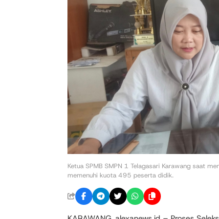
Ketua SPMB SMPN 1 Telagasari Karawang saat menje
memenuhi kuota 495 peserta didik.
KARAWANG, alexanews.id – Proses Seleks