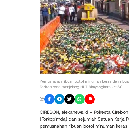
Pemusnahan ribuan botol minuman keras dan ribuan
Forkopimda menjelang HUT Bhayangkara ke-80.
CIREBON, alexanews.id – Polresta Cirebo
(Forkopimda) dan sejumlah Satuan Kerja
pemusnahan ribuan botol minuman keras (mi