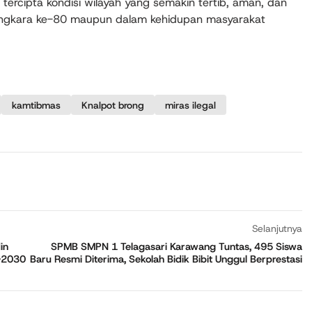
 tercipta kondisi wilayah yang semakin tertib, aman, dan
ngkara ke-80 maupun dalam kehidupan masyarakat
kamtibmas
Knalpot brong
miras ilegal
Selanjutnya
in
SPMB SMPN 1 Telagasari Karawang Tuntas, 495 Siswa
6-2030
Baru Resmi Diterima, Sekolah Bidik Bibit Unggul Berprestasi