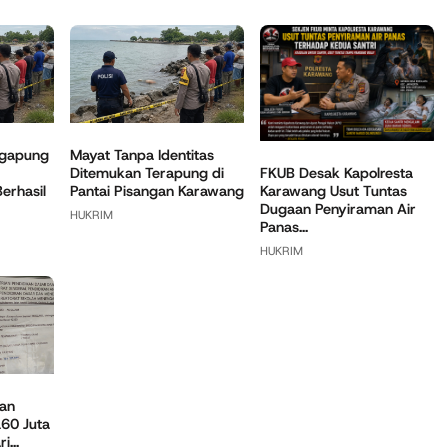
ngapung
Mayat Tanpa Identitas
Ditemukan Terapung di
FKUB Desak Kapolresta
Berhasil
Pantai Pisangan Karawang
Karawang Usut Tuntas
Dugaan Penyiraman Air
HUKRIM
Panas...
HUKRIM
an
60 Juta
...