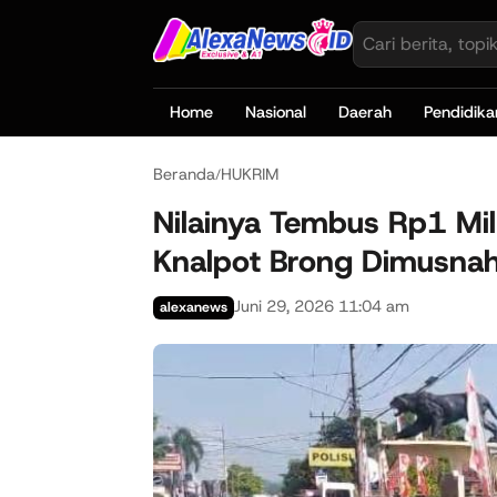
Home
Nasional
Daerah
Pendidika
Beranda
HUKRIM
/
Nilainya Tembus Rp1 Mili
Knalpot Brong Dimusnah
Juni 29, 2026 11:04 am
alexanews