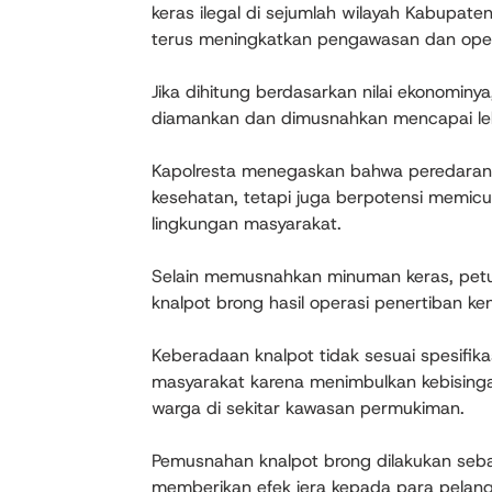
keras ilegal di sejumlah wilayah Kabupate
terus meningkatkan pengawasan dan opera
Jika dihitung berdasarkan nilai ekonominy
diamankan dan dimusnahkan mencapai lebi
Kapolresta menegaskan bahwa peredaran m
kesehatan, tetapi juga berpotensi memicu 
lingkungan masyarakat.
Selain memusnahkan minuman keras, petu
knalpot brong hasil operasi penertiban k
Keberadaan knalpot tidak sesuai spesifika
masyarakat karena menimbulkan kebisi
warga di sekitar kawasan permukiman.
Pemusnahan knalpot brong dilakukan sebag
memberikan efek jera kepada para pelang