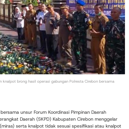
 knalpot brong hasil operasi gabungan Polresta Cirebon bersama
n bersama unsur Forum Koordinasi Pimpinan Daerah
 Perangkat Daerah (SKPD) Kabupaten Cirebon menggelar
ras) serta knalpot tidak sesuai spesifikasi atau knalpot