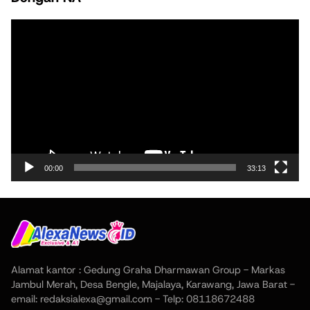
Pemutar
Video
00:00
33:13
Alamat kantor : Gedung Graha Dharmawan Group - Markas
Jambul Merah, Desa Bengle, Majalaya, Karawang, Jawa Barat -
email: redaksialexa@gmail.com - Telp: 08118672488