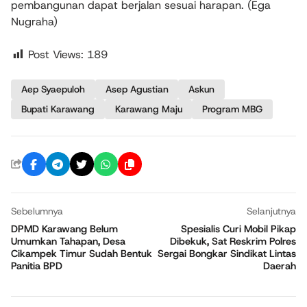
pembangunan dapat berjalan sesuai harapan. (Ega
Nugraha)
Post Views:
189
Aep Syaepuloh
Asep Agustian
Askun
Bupati Karawang
Karawang Maju
Program MBG
Sebelumnya
Selanjutnya
DPMD Karawang Belum
Spesialis Curi Mobil Pikap
Umumkan Tahapan, Desa
Dibekuk, Sat Reskrim Polres
Cikampek Timur Sudah Bentuk
Sergai Bongkar Sindikat Lintas
Panitia BPD
Daerah