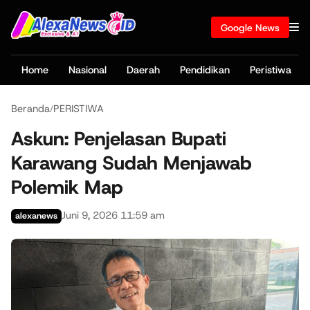
Google News
Home
Nasional
Daerah
Pendidikan
Peristiwa
Beranda
PERISTIWA
/
Askun: Penjelasan Bupati
Karawang Sudah Menjawab
Polemik Map
Juni 9, 2026 11:59 am
alexanews