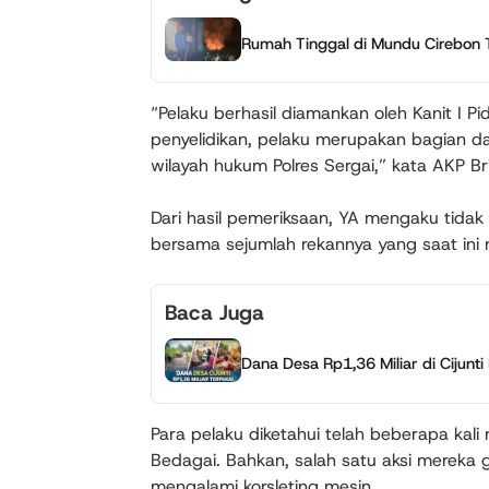
Rumah Tinggal di Mundu Cirebon T
“Pelaku berhasil diamankan oleh Kanit I P
penyelidikan, pelaku merupakan bagian dar
wilayah hukum Polres Sergai,” kata AKP Br
Dari hasil pemeriksaan, YA mengaku tidak 
bersama sejumlah rekannya yang saat ini 
Baca Juga
Dana Desa Rp1,36 Miliar di Cijunt
Para pelaku diketahui telah beberapa ka
Bedagai. Bahkan, salah satu aksi mereka g
mengalami korsleting mesin.