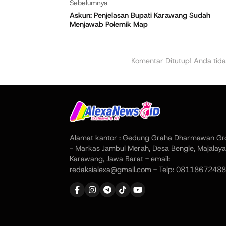
Sebelumnya
Askun: Penjelasan Bupati Karawang Sudah
Menjawab Polemik Map
Komentar Ditutup! Anda tida
Alamat kantor : Gedung Graha Dharmawan Gr
- Markas Jambul Merah, Desa Bengle, Majalaya
Karawang, Jawa Barat - email:
redaksialexa@gmail.com - Telp: 08118672488