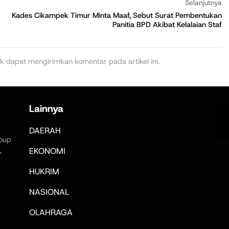
Selanjutnya
Kades Cikampek Timur Minta Maaf, Sebut Surat Pembentukan
Panitia BPD Akibat Kelalaian Staf
k dapat mengirimkan komentar pada artikel ini.
Lainnya
DAERAH
oup
,
EKONOMI
HUKRIM
NASIONAL
OLAHRAGA