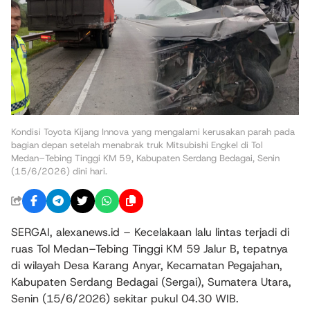
Kondisi Toyota Kijang Innova yang mengalami kerusakan parah pada
bagian depan setelah menabrak truk Mitsubishi Engkel di Tol
Medan–Tebing Tinggi KM 59, Kabupaten Serdang Bedagai, Senin
(15/6/2026) dini hari.
SERGAI, alexanews.id – Kecelakaan lalu lintas terjadi di
ruas Tol Medan–Tebing Tinggi KM 59 Jalur B, tepatnya
di wilayah Desa Karang Anyar, Kecamatan Pegajahan,
Kabupaten Serdang Bedagai (Sergai), Sumatera Utara,
Senin (15/6/2026) sekitar pukul 04.30 WIB.