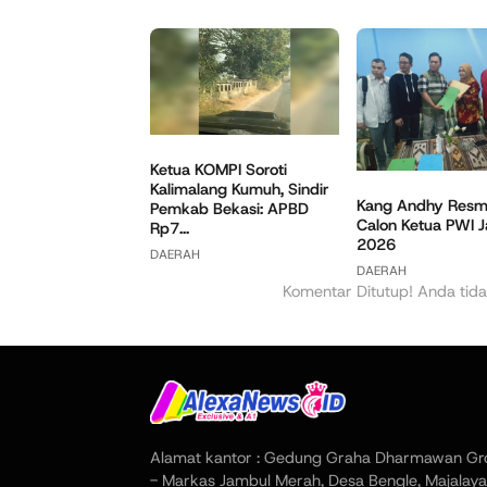
Ketua KOMPI Soroti
Kalimalang Kumuh, Sindir
Kang Andhy Resmi
Pemkab Bekasi: APBD
Calon Ketua PWI 
Rp7...
2026
DAERAH
DAERAH
Komentar Ditutup! Anda tida
Alamat kantor : Gedung Graha Dharmawan Gr
- Markas Jambul Merah, Desa Bengle, Majalaya