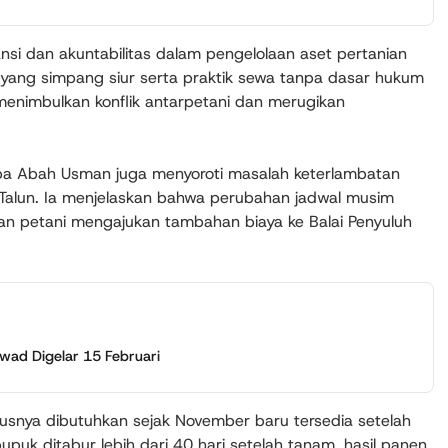
i dan akuntabilitas dalam pengelolaan aset pertanian
n yang simpang siur serta praktik sewa tanpa dasar hukum
 menimbulkan konflik antarpetani dan merugikan
apa Abah Usman juga menyoroti masalah keterlambatan
 Talun. Ia menjelaskan bahwa perubahan jadwal musim
 petani mengajukan tambahan biaya ke Balai Penyuluh
awad Digelar 15 Februari
rusnya dibutuhkan sejak November baru tersedia setelah
pupuk ditabur lebih dari 40 hari setelah tanam, hasil panen