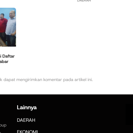
DAERAH
 Daftar
Jabar
k dapat mengirimkan komentar pada artikel ini.
Lainnya
DAERAH
oup
,
EKONOMI