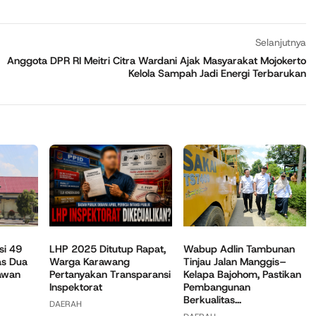
Selanjutnya
Anggota DPR RI Meitri Citra Wardani Ajak Masyarakat Mojokerto
Kelola Sampah Jadi Energi Terbarukan
Wabup Adlin Tambunan
si 49
LHP 2025 Ditutup Rapat,
Tinjau Jalan Manggis–
as Dua
Warga Karawang
Kelapa Bajohom, Pastikan
awan
Pertanyakan Transparansi
Pembangunan
Inspektorat
Berkualitas...
DAERAH