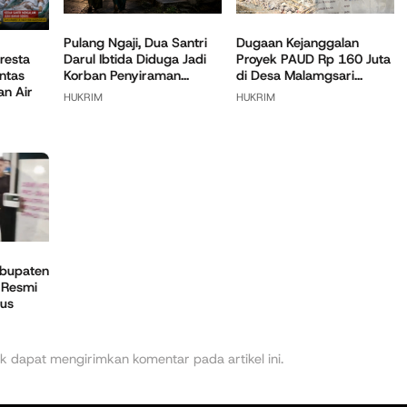
Pulang Ngaji, Dua Santri
Dugaan Kejanggalan
Darul Ibtida Diduga Jadi
Proyek PAUD Rp 160 Juta
resta
Korban Penyiraman...
di Desa Malamgsari...
ntas
n Air
HUKRIM
HUKRIM
bupaten
 Resmi
sus
k dapat mengirimkan komentar pada artikel ini.