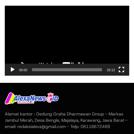
Pemutar
Video
00:00
33:13
Alamat kantor : Gedung Graha Dharmawan Group - Markas
Jambul Merah, Desa Bengle, Majalaya, Karawang, Jawa Barat -
email: redaksialexa@gmail.com - Telp: 08118672488