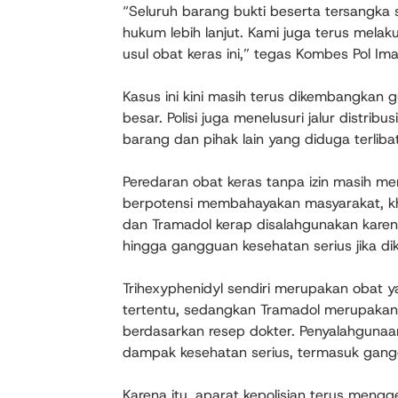
“Seluruh barang bukti beserta tersangka
hukum lebih lanjut. Kami juga terus mela
usul obat keras ini,” tegas Kombes Pol Im
Kasus ini kini masih terus dikembangkan
besar. Polisi juga menelusuri jalur distrib
barang dan pihak lain yang diduga terlibat
Peredaran obat keras tanpa izin masih me
berpotensi membahayakan masyarakat, khu
dan Tramadol kerap disalahgunakan karen
hingga gangguan kesehatan serius jika d
Trihexyphenidyl sendiri merupakan obat 
tertentu, sedangkan Tramadol merupakan
berdasarkan resep dokter. Penyalahgunaan
dampak kesehatan serius, termasuk gangg
Karena itu, aparat kepolisian terus me