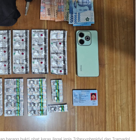
n barang bukti obat keras ilegal jenis Trihexyphenidyl dan Tramadol