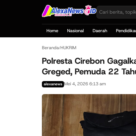
Home
Nasional
Daerah
Pendidika
Beranda
HUKRIM
/
Polresta Cirebon Gagalk
Greged, Pemuda 22 Tahu
Mei 4, 2026 6:13 am
alexanews