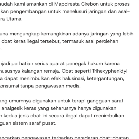
 sudah kami amankan di Mapolresta Cirebon untuk proses
kukan pengembangan untuk menelusuri jaringan dan asal-
ara Utama.
 guna mengungkap kemungkinan adanya jaringan yang lebih
usi obat keras ilegal tersebut, termasuk asal perolehan
.
njadi perhatian serius aparat penegak hukum karena
susnya kalangan remaja. Obat seperti Trihexyphenidyl
a dapat menimbulkan efek halusinasi, ketergantungan,
ikonsumsi tanpa pengawasan medis.
yang umumnya digunakan untuk terapi gangguan saraf
 analgesik keras yang seharusnya hanya digunakan
 kedua jenis obat ini secara ilegal dapat menimbulkan
uan sistem saraf pusat.
nggencarkan pengawasan terhadap peredaran obat-obatan