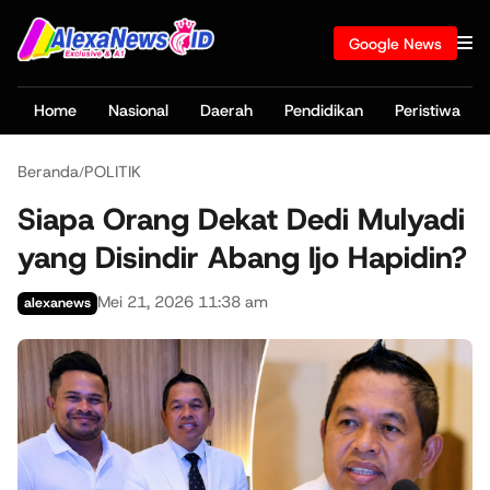
Google News
Home
Nasional
Daerah
Pendidikan
Peristiwa
Beranda
POLITIK
/
Siapa Orang Dekat Dedi Mulyadi
yang Disindir Abang Ijo Hapidin?
Mei 21, 2026 11:38 am
alexanews