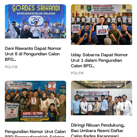
Deni Riswanto Dapat Nomor
Urut 8 di Pengundian Calon
Uday Sobarna Dapat Nomor
BPD...
Urut 1 dalam Pengundian
Calon BPD...
POLITIK
POLITIK
Diiringi Ribuan Pendukung,
Bao Umbara Resmi Daftar
Pengundian Nomor Urut Calon
Calon Kades Karangsari...
BPD Rengasdengklok Selatan