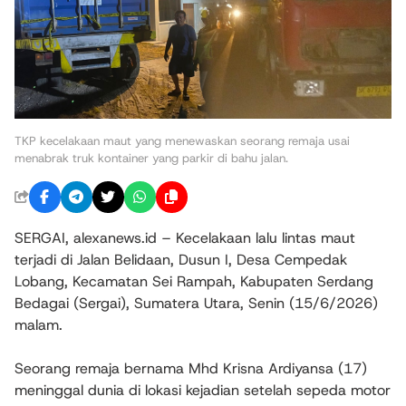
TKP kecelakaan maut yang menewaskan seorang remaja usai
menabrak truk kontainer yang parkir di bahu jalan.
SERGAI, alexanews.id – Kecelakaan lalu lintas maut
terjadi di Jalan Belidaan, Dusun I, Desa Cempedak
Lobang, Kecamatan Sei Rampah, Kabupaten Serdang
Bedagai (Sergai), Sumatera Utara, Senin (15/6/2026)
malam.
Seorang remaja bernama Mhd Krisna Ardiyansa (17)
meninggal dunia di lokasi kejadian setelah sepeda motor