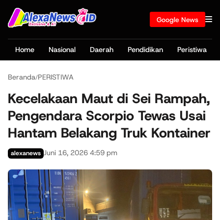
Google News
Home
Nasional
Daerah
Pendidikan
Peristiwa
Beranda
PERISTIWA
/
Kecelakaan Maut di Sei Rampah,
Pengendara Scorpio Tewas Usai
Hantam Belakang Truk Kontainer
Juni 16, 2026 4:59 pm
alexanews