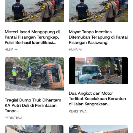
Misteri Jasad Mengapung di
Mayat Tanpa Identitas
Pantai Pisangan Terungkap,
Ditemukan Terapung di Pantai
Polisi Berhasil Identifikasi...
Pisangan Karawang
HUKRIM
HUKRIM
Dua Angkot dan Motor
Terlibat Kecelakaan Beruntun
Tragis! Dump Truk Dihantam
di Jalan Kangraksan...
KA Putri Deli di Perlintasan
Tanpa...
PERISTIWA
PERISTIWA