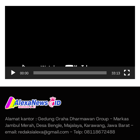
Pemutar
Video
00:00
33:13
Alamat kantor : Gedung Graha Dharmawan Group - Markas
Jambul Merah, Desa Bengle, Majalaya, Karawang, Jawa Barat -
email: redaksialexa@gmail.com - Telp: 08118672488